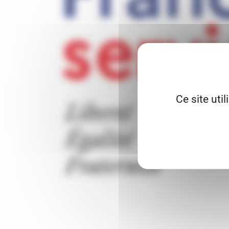
Ce site uti