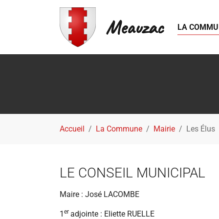
Meauzac
LA COMMU
Aller au contenu principal
Vous êtes ici:
Accueil
La Commune
Mairie
Les Élus
LE CONSEIL MUNICIPAL
Maire : José LACOMBE
er
1
adjointe : Eliette RUELLE