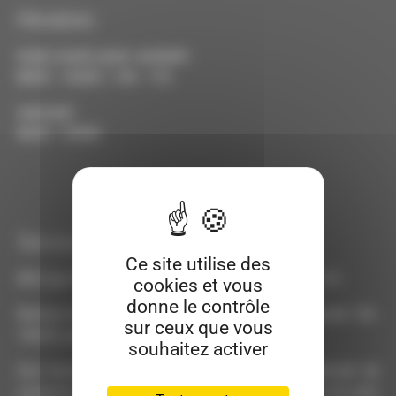
Horaires
lundi, mardi, jeudi, vendredi :
8h30 - 12h00 / 14h - 17h
mercredi :
8h30 - 12h00
Service CNI/PSP
Ce site utilise des
RDV par téléphone du lundi au vendredi de 9h à 11h
cookies et vous
donne le contrôle
Remise de titres sans RDV : lundi 14h-16h45, mardi 13h-
sur ceux que vous
16h45, jeudi 13h-16h45
souhaitez activer
Ces horaires sont susceptibles de varier en période de
vacances scolaires, n'hésitez pas à appeler avant de venir