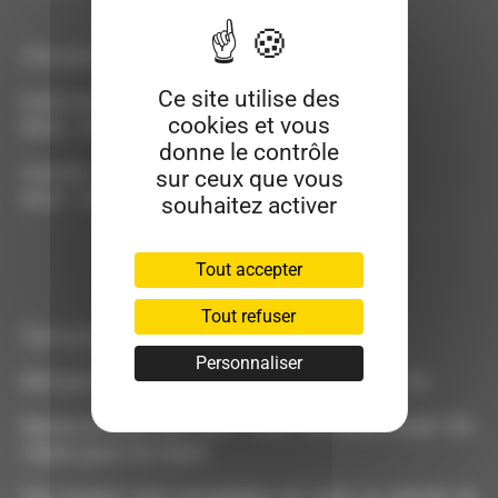
Horaires
Ce site utilise des
lundi, mardi, jeudi, vendredi :
cookies et vous
8h30 - 12h00 / 14h - 17h
donne le contrôle
mercredi :
sur ceux que vous
8h30 - 12h00
souhaitez activer
Tout accepter
Tout refuser
Service CNI/PSP
Personnaliser
RDV par téléphone du lundi au vendredi de 9h à 11h
Remise de titres sans RDV : lundi 14h-16h45, mardi 13h-
16h45, jeudi 13h-16h45
Ces horaires sont susceptibles de varier en période de