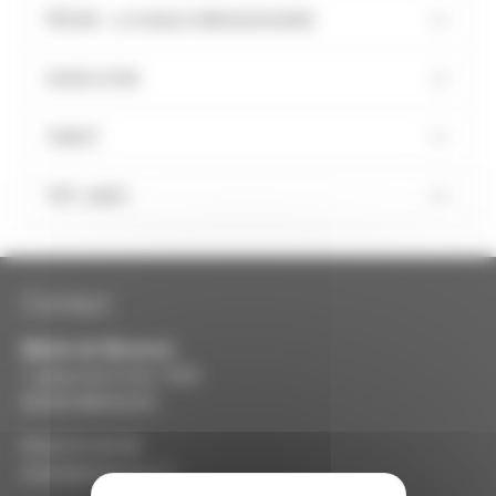
PÊCHE : LA GAULE MEAUZACAISE
OASIS GYM
TAROT
TRT JUDO
Contact
Mairie de
Meauzac
7, place du 8 mai 1945
82290 MEAUZAC
05.63.31.64.98
mairie@meauzac.fr