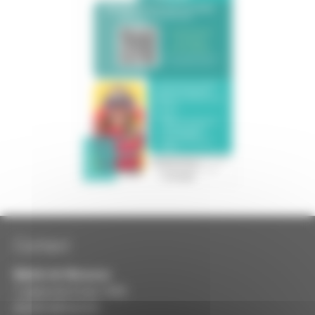
Contact
Mairie de
Meauzac
7, place du 8 mai 1945
82290 MEAUZAC