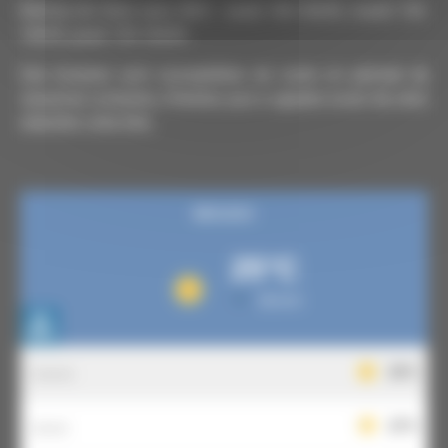
Remise de titres sans RDV : lundi 14h-16h45, mardi 13h-
16h45, jeudi 13h-16h45
Ces horaires sont susceptibles de varier en période de
vacances scolaires, n'hésitez pas à appeler avant de venir
chercher votre titre.