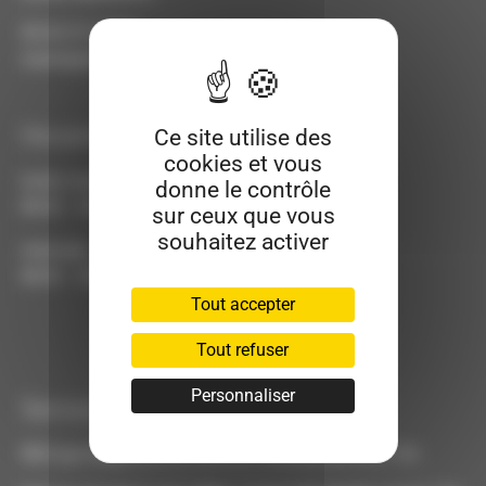
05.63.31.64.98
mairie@meauzac.fr
Horaires
Ce site utilise des
cookies et vous
lundi, mardi, jeudi, vendredi :
donne le contrôle
8h30 - 12h00 / 14h - 17h
sur ceux que vous
souhaitez activer
mercredi :
8h30 - 12h00
Tout accepter
Tout refuser
Personnaliser
Service CNI/PSP
RDV par téléphone du lundi au vendredi de 9h à 11h